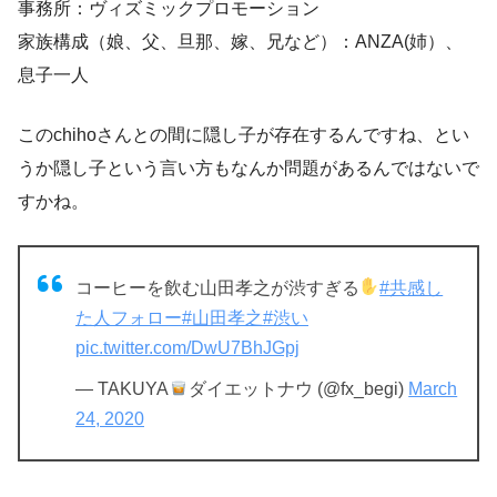
事務所：ヴィズミックプロモーション
家族構成（娘、父、旦那、嫁、兄など）：ANZA(姉）、
息子一人
この
chihoさんとの間に隠し子が存在するんですね、とい
うか隠し子という言い方もなんか問題があるんではないで
すかね。
コーヒーを飲む山田孝之が渋すぎる
#共感し
た人フォロー
#山田孝之
#渋い
pic.twitter.com/DwU7BhJGpj
— TAKUYA
ダイエットナウ (@fx_begi)
March
24, 2020