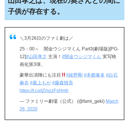
山田孝之は、現在の奥さんとの間に
子供が存在する。
＼3月26日のファミ劇は／
25：00～ 闇金ウシジマくん Part3(劇場版)[PG-
12]
#山田孝之
主演！
#闇金ウシジマくん
実写映
画化第3弾。
豪華出演陣にも注目
#綾野剛
#本郷奏多
#白石
麻衣
#最上もが
#藤森慎吾
https://t.co/tZmzzFsHmh
— ファミリー劇場（公式） (@fami_geki)
March
26, 2020