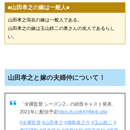
■山田孝之の嫁は一般人■
山田孝之現在の嫁は一般人である。
山田孝之の嫁は玉山鉄二の奥さんの友人であるらし
い。
山田孝之と嫁の夫婦仲について！
「全裸監督 シーズン2」の続投キャスト発表、
2021年に配信予定
https://t.co/KKHMytLo8e
#全裸監督
#山田孝之
#満島真之介
#玉山鉄二
#