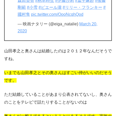
森田望智
#柄本時生
#伊藤沙莉
#冨手麻妙
#後藤
剛範
#小雪
#ピエール瀧
#リリー・フランキー
#
國村隼
pic.twitter.com/OooNcqhQod
— 映画ナタリー (@eiga_natalie)
March 20,
2020
山田孝之と奥さんは結婚したのは２０１２年なんだそうで
すね。
いまでも山田孝之とその奥さんはすごい仲がいいのだそう
です。
ただ結婚していることがあまり公表されてないし、奥さん
のことをテレビで話たりすることがないのは