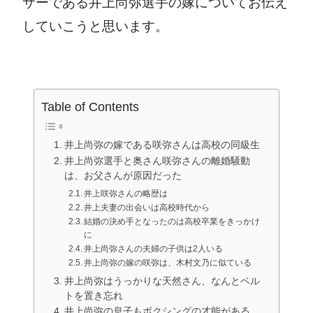
サーである井上尚弥選手の嫁についてお伝え
していこうと思います。
Table of Contents
井上尚弥の嫁である咲弥さんは高校の同級生
井上尚弥選手と奥さん咲弥さんの離婚騒動
は、お父さんが原因だった
井上咲弥さんの略歴は
井上夫妻の出会いは高校時代から
結婚の決め手となったのは高校卒業をきっかけ
に
井上尚弥さんの夫婦の子供は2人いる
井上尚弥の嫁の咲弥は、木村文乃に似ている
井上尚弥はうっかりな天然さん、なんとベル
トを置き忘れ
井上尚弥の息子もボクシングの才能がある