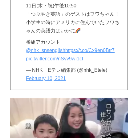
11日(木・祝)午後10:50
「つぶやき英語」のゲストはフワちゃん！
小学生の時にアメリカに住んでいたフワち
ゃんの英語力はいかに
番組アカウント
@nhk_snsenglish
https://t.co/Cx9en0Btr7
pic.twitter.com/nSvv9wi1cl
— NHK Eテレ編集部 (@nhk_Etele)
February 10, 2021