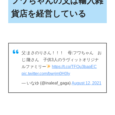
フワちゃんの父は輸入雑
貨店を経営している
父:まさのりさん！！！ 母:フワちゃん お
じ:隆さん 子供3人のラヴィットオリジナ
ルファミリー
https://t.co/TFQu3bapEC
pic.twitter.com/bwrjm0H0Iy
— いなゆ (@inaleaf_gaga)
August 12, 2021