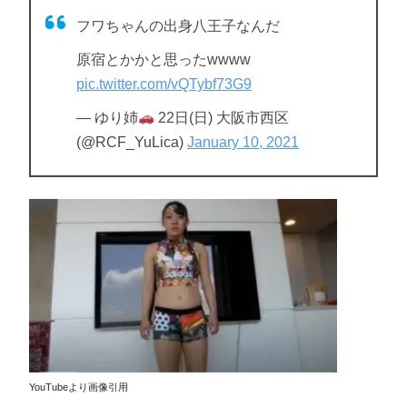
フワちゃんの出身八王子なんだ
原宿とかかと思ったwwww
pic.twitter.com/vQTybf73G9
— ゆり姉
22日(日) 大阪市西区
(@RCF_YuLica)
January 10, 2021
YouTubeより画像引用