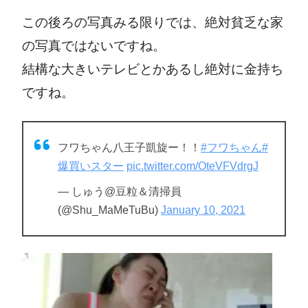
この後ろの写真みる限りでは、絶対貧乏な家
の写真ではないですね。
結構な大きいテレビとかあるし絶対に金持ち
ですね。
フワちゃん八王子凱旋ー！！
#フワちゃん
#
爆買いスター
pic.twitter.com/OteVFVdrgJ
— しゅう@豆粒＆清掃員
(@Shu_MaMeTuBu)
January 10, 2021