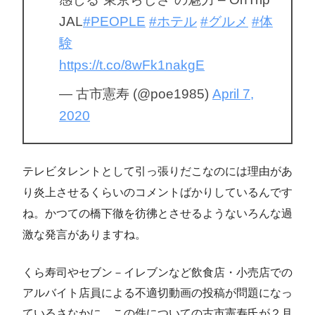
JAL
#PEOPLE
#ホテル
#グルメ
#体
験
https://t.co/8wFk1nakgE
— 古市憲寿 (@poe1985)
April 7,
2020
テレビタレントとして引っ張りだこなのには理由があ
り炎上させるくらいのコメントばかりしているんです
ね。かつての橋下徹を彷彿とさせるようないろんな過
激な発言がありますね。
くら寿司やセブン－イレブンなど飲食店・小売店での
アルバイト店員による不適切動画の投稿が問題になっ
ているさなかに、この件についての古市憲寿氏が２月