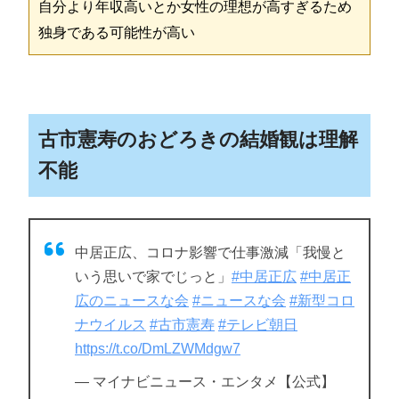
自分より年収高いとか女性の理想が高すぎるため
独身である可能性が高い
古市憲寿のおどろきの結婚観は理解
不能
中居正広、コロナ影響で仕事激減「我慢と
いう思いで家でじっと」
#中居正広
#中居正
広のニュースな会
#ニュースな会
#新型コロ
ナウイルス
#古市憲寿
#テレビ朝日
https://t.co/DmLZWMdgw7
— マイナビニュース・エンタメ【公式】