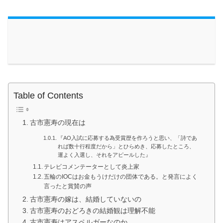
Table of Contents
古市憲寿の現在は
『AO入試に応募する為受賞歴を作ろうと思い、「詩であ
れば数十行程度だから」とひらめき、応募したところ、
運よく入選し、それをアピールした』
テレビコメンテーターとして炎上家
五輪のIOCはお金もうけだけの団体である。と発言によく
言ったと賞賛の声
古市憲寿の嫁は、結婚していないの
古市憲寿のおどろきの結婚観は理解不能
古市憲寿はアスペルガーなのか