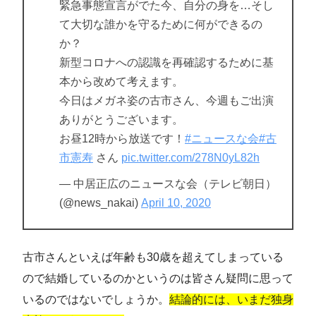
緊急事態宣言がでた今、自分の身を…そし
て大切な誰かを守るために何ができるの
か？
新型コロナへの認識を再確認するために基
本から改めて考えます。
今日はメガネ姿の古市さん、今週もご出演
ありがとうございます。
お昼12時から放送です！
#ニュースな会
#古
市憲寿
さん
pic.twitter.com/278N0yL82h
— 中居正広のニュースな会（テレビ朝日）
(@news_nakai)
April 10, 2020
古市さんといえば年齢も30歳を超えてしまっている
ので結婚しているのかというのは皆さん疑問に思って
いるのではないでしょうか。
結論的には、いまだ独身