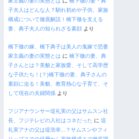
家主義の妻の実態とは
に
橋下徹の妻・典
子夫人はどんな人？馴れ初めや子供、家族
構成について徹底解説！橋下徹を支える
妻、典子夫人の知られざる素顔
より
橋下徹の嫁、橋下典子は美人の鬼嫁で恐妻
家主義の妻の実態とは
に
橋下徹の妻、典
子さんとは？美貌と家族愛、そして高学歴
な子供たち！(？)橋下徹の妻、典子さんの
素顔に迫る！美貌、教育熱心な子育て、そ
して現在の夫婦関係
より
フジアナウンサー堤礼実の父はサムスン社
長、フジテレビの入社はコネだった
に
堤
礼実アナの父は堤浩幸...？サムスンやフィ