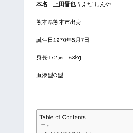
本名 上田晋也
うえだ しんや
熊本県熊本市出身
誕生日1970
年
5
月
7
日
身長
172
㎝
63kg
血液型O型
Table of Contents