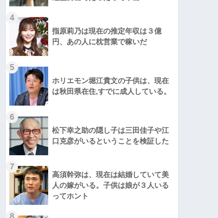
4
指原莉乃は現在の推定年収は３億
円、あの人に枕営業で稼いだ
5
ホリエモン堀江貴文の子供は、現在
は秋田県在住,すでに成人している。
6
松下幸之助の隠し子は三田佳子や江
口克彦がいるということを検証した
7
高須幹弥は、現在は結婚していて美
人の嫁がいる。子供は娘が３人いる
ってホント
8