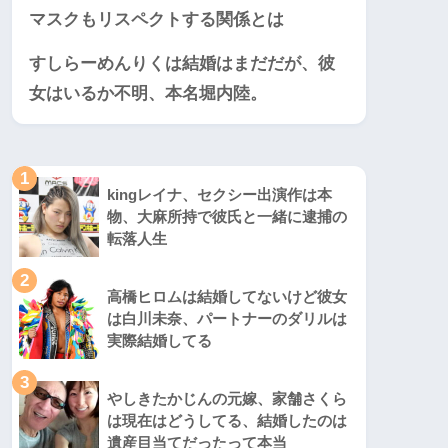
マスクもリスペクトする関係とは
すしらーめんりくは結婚はまだだが、彼
女はいるか不明、本名堀内陸。
1
kingレイナ、セクシー出演作は本
物、大麻所持で彼氏と一緒に逮捕の
転落人生
2
高橋ヒロムは結婚してないけど彼女
は白川未奈、パートナーのダリルは
実際結婚してる
3
やしきたかじんの元嫁、家舗さくら
は現在はどうしてる、結婚したのは
遺産目当てだったって本当