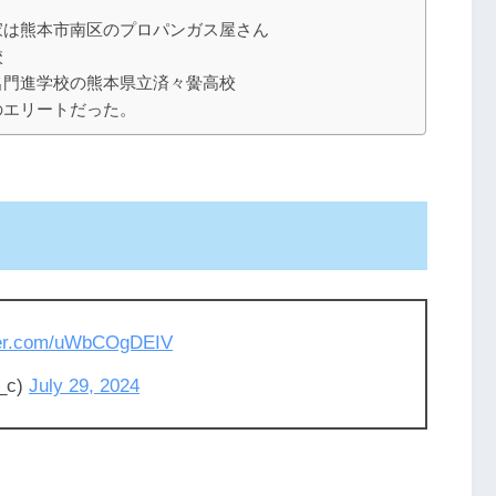
家は熊本市南区のプロパンガス屋さん
校
名門進学校の熊本県立済々黌高校
のエリートだった。
tter.com/uWbCOgDEIV
_c)
July 29, 2024