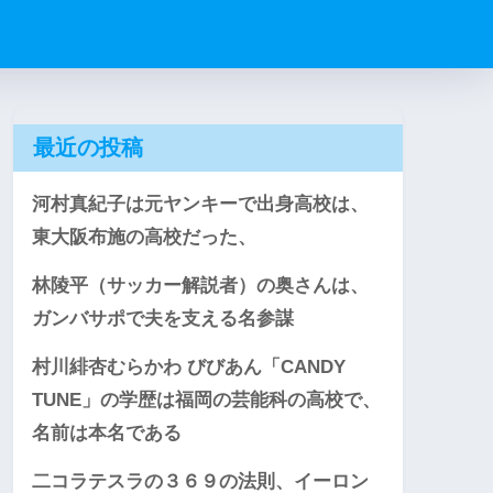
最近の投稿
河村真紀子は元ヤンキーで出身高校は、
東大阪布施の高校だった、
林陵平（サッカー解説者）の奥さんは、
ガンバサポで夫を支える名参謀
村川緋杏むらかわ びびあん「CANDY
TUNE」の学歴は福岡の芸能科の高校で、
名前は本名である
二コラテスラの３６９の法則、イーロン