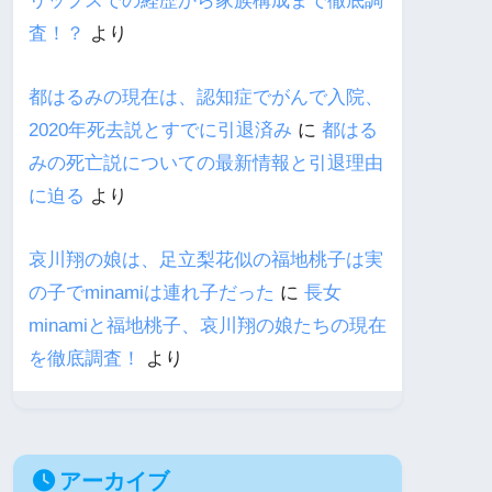
リップスでの経歴から家族構成まで徹底調
査！？
より
都はるみの現在は、認知症でがんで入院、
2020年死去説とすでに引退済み
に
都はる
みの死亡説についての最新情報と引退理由
に迫る
より
哀川翔の娘は、足立梨花似の福地桃子は実
の子でminamiは連れ子だった
に
長女
minamiと福地桃子、哀川翔の娘たちの現在
を徹底調査！
より
アーカイブ