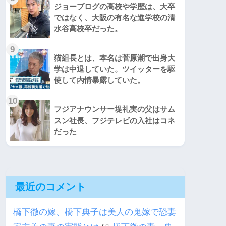
ジョーブログの高校や学歴は、大卒
ではなく、大阪の有名な進学校の清
水谷高校卒だった。
9
猫組長とは、本名は菅原潮で出身大
学は中退していた。ツイッターを駆
使して内情暴露していた。
10
フジアナウンサー堤礼実の父はサム
スン社長、フジテレビの入社はコネ
だった
最近のコメント
橋下徹の嫁、橋下典子は美人の鬼嫁で恐妻