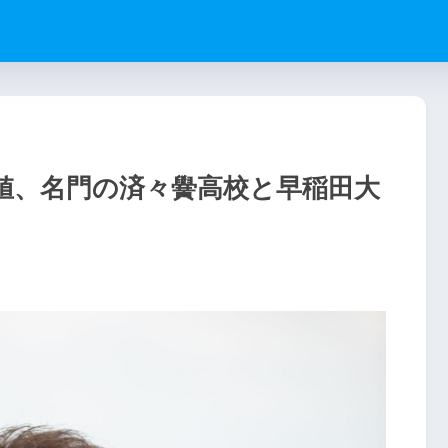
値、名門の済々黌高校と早稲田大