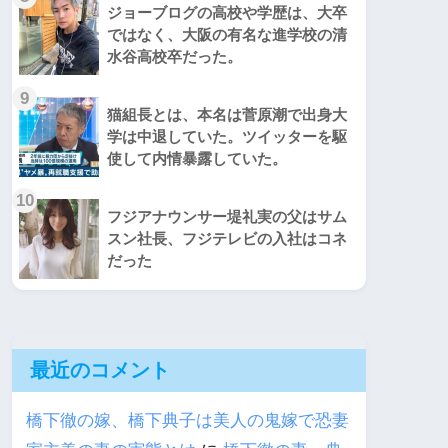
ジョーブログの高校や学歴は、大卒
ではなく、大阪の有名な進学校の清
水谷高校卒だった。
9
猫組長とは、本名は菅原潮で出身大
学は中退していた。ツイッターを駆
使して内情暴露していた。
10
フジアナウンサー堤礼実の父はサム
スン社長、フジテレビの入社はコネ
だった
最近のコメント
橋下徹の嫁、橋下典子は美人の鬼嫁で恐妻