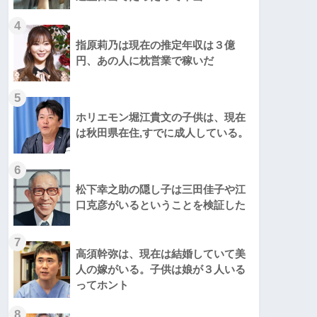
4
指原莉乃は現在の推定年収は３億
円、あの人に枕営業で稼いだ
5
ホリエモン堀江貴文の子供は、現在
は秋田県在住,すでに成人している。
6
松下幸之助の隠し子は三田佳子や江
口克彦がいるということを検証した
7
高須幹弥は、現在は結婚していて美
人の嫁がいる。子供は娘が３人いる
ってホント
8