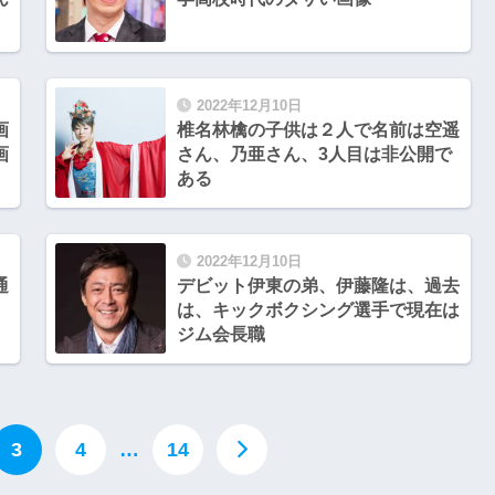
2022年12月10日
画
椎名林檎の子供は２人で名前は空遥
画
さん、乃亜さん、3人目は非公開で
ある
2022年12月10日
通
デビット伊東の弟、伊藤隆は、過去
は、キックボクシング選手で現在は
ジム会長職
3
4
…
14