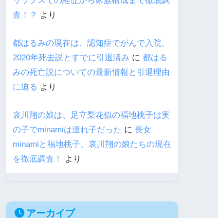
リップスでの経歴から家族構成まで徹底調
査！？
より
都はるみの現在は、認知症でがんで入院、
2020年死去説とすでに引退済み
に
都はる
みの死亡説についての最新情報と引退理由
に迫る
より
哀川翔の娘は、足立梨花似の福地桃子は実
の子でminamiは連れ子だった
に
長女
minamiと福地桃子、哀川翔の娘たちの現在
を徹底調査！
より
アーカイブ