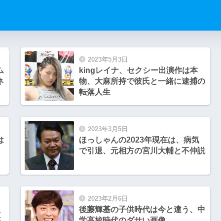
2023年5月3日
ム
kingレイナ、セクシー出演作は本
ネ
物、大麻所持で彼氏と一緒に逮捕の
転落人生
2023年3月5日
は
ほっしゃんの2023年現在は、病気
で引退、元相方の宮川大輔と不仲説
2023年2月6日
娘
後藤輝基の子供時代は今と違う、中
ん
学高校時代のダサい画像