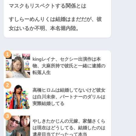
マスクもリスペクトする関係とは
すしらーめんりくは結婚はまだだが、彼
女はいるか不明、本名堀内陸。
1
kingレイナ、セクシー出演作は本
物、大麻所持で彼氏と一緒に逮捕の
転落人生
2
高橋ヒロムは結婚してないけど彼女
は白川未奈、パートナーのダリルは
実際結婚してる
3
やしきたかじんの元嫁、家舗さくら
は現在はどうしてる、結婚したのは
遺産目当てだったって本当