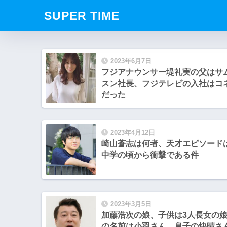
SUPER TIME
2023年6月7日
フジアナウンサー堤礼実の父はサ
スン社長、フジテレビの入社はコ
だった
2023年4月12日
崎山蒼志は何者、天才エピソード
中学の頃から衝撃である件
2023年3月5日
加藤浩次の娘、子供は3人長女の
の名前は小羽さん、息子の快晴さ