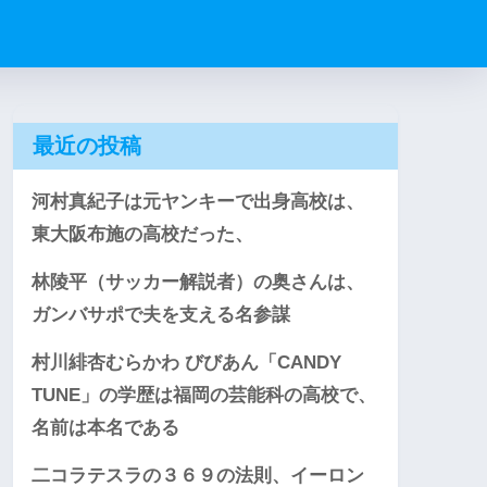
最近の投稿
河村真紀子は元ヤンキーで出身高校は、
東大阪布施の高校だった、
林陵平（サッカー解説者）の奥さんは、
ガンバサポで夫を支える名参謀
村川緋杏むらかわ びびあん「CANDY
TUNE」の学歴は福岡の芸能科の高校で、
名前は本名である
二コラテスラの３６９の法則、イーロン