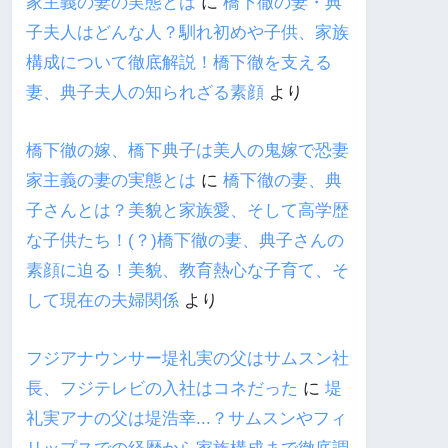
家主義の妻の実態とは
に
橋下徹の妻・典
子夫人はどんな人？馴れ初めや子供、家族
構成について徹底解説！橋下徹を支える
妻、典子夫人の知られざる素顔
より
橋下徹の嫁、橋下典子は美人の鬼嫁で恐妻
家主義の妻の実態とは
に
橋下徹の妻、典
子さんとは？美貌と家族愛、そして高学歴
な子供たち！(？)橋下徹の妻、典子さんの
素顔に迫る！美貌、教育熱心な子育て、そ
して現在の夫婦関係
より
フジアナウンサー堤礼実の父はサムスン社
長、フジテレビの入社はコネだった
に
堤
礼実アナの父は堤浩幸...？サムスンやフィ