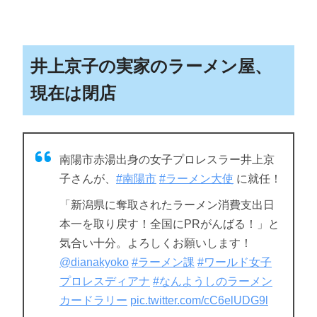
井上京子の実家のラーメン屋、
現在は閉店
南陽市赤湯出身の女子プロレスラー井上京
子さんが、
#南陽市
#ラーメン大使
に就任！
「新潟県に奪取されたラーメン消費支出日
本一を取り戻す！全国にPRがんばる！」と
気合い十分。よろしくお願いします！
@dianakyoko
#ラーメン課
#ワールド女子
プロレスディアナ
#なんようしのラーメン
カードラリー
pic.twitter.com/cC6elUDG9l