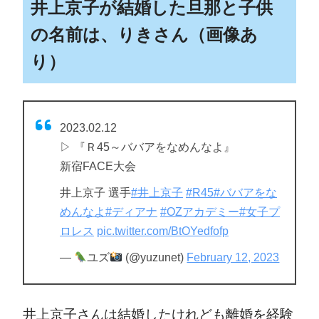
井上京子が結婚した旦那と子供
の名前は、りきさん（画像あ
り）
2023.02.12
▷ 『Ｒ45～ババアをなめんなよ』
新宿FACE大会
井上京子 選手
#井上京子
#R45
#ババアをな
めんなよ
#ディアナ
#OZアカデミー
#女子プ
ロレス
pic.twitter.com/BtOYedfofp
—
ユズ
(@yuzunet)
February 12, 2023
井上京子さんは結婚したけれども離婚を経験