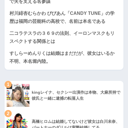
で夫を支える名参謀
村川緋杏むらかわ びびあん「CANDY TUNE」の学
歴は福岡の芸能科の高校で、名前は本名である
二コラテスラの３６９の法則、イーロンマスクもリ
スペクトする関係とは
すしらーめんりくは結婚はまだだが、彼女はいるか
不明、本名堀内陸。
1
kingレイナ、セクシー出演作は本物、大麻所持で
彼氏と一緒に逮捕の転落人生
2
高橋ヒロムは結婚してないけど彼女は白川未奈、
パートナーのダリルは実際結婚してる