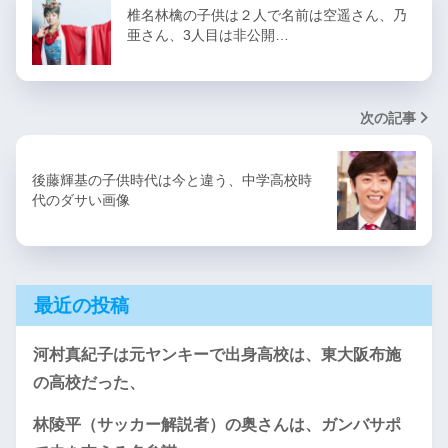
椎名林檎の子供は２人で名前は空遥さん、乃
亜さん、3人目は非公開…
次の記事
後藤輝基の子供時代は今と違う、中学高校時
代のダサい画像
最近の投稿
河村真紀子は元ヤンキーで出身高校は、東大阪布施
の高校だった、
林陵平（サッカー解説者）の奥さんは、ガンバサポ