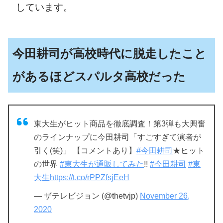
しています。
今田耕司が高校時代に脱走したこと
があるほどスパルタ高校だった
東大生がヒット商品を徹底調査！第3弾も大興奮
のラインナップに今田耕司「すごすぎて演者が
引く(笑)」 【コメントあり】
#今田耕司
★ヒット
の世界
#東大生が通販してみた
!!
#今田耕司
#東
大生
https://t.co/rPPZfsjEeH
— ザテレビジョン (@thetvjp)
November 26,
2020