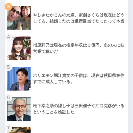
3
やしきたかじんの元嫁、家舗さくらは現在はどう
してる、結婚したのは遺産目当てだったって本当
4
指原莉乃は現在の推定年収は３億円、あの人に枕
営業で稼いだ
5
ホリエモン堀江貴文の子供は、現在は秋田県在住,
すでに成人している。
6
松下幸之助の隠し子は三田佳子や江口克彦がいる
ということを検証した
7