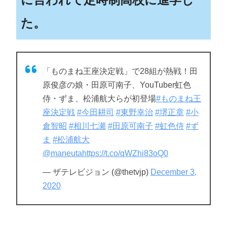
た。
「ものまね王座決定戦」で28組が熱戦！田
原俊彦の娘・田原可南子、YouTuber虹色
侍・ずま、松浦航大らが初登場
#ものまね王
座決定戦
#今田耕司
#東野幸治
#堺正章
#小
倉智昭
#相川七瀬
#田原可南子
#虹色侍
#ず
ま
#松浦航大
@maneuta
https://t.co/qWZhi83oQ0
— ザテレビジョン (@thetvjp)
December 3,
2020