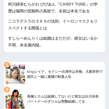
村川緋杏むらかわ びびあん「CANDY TUNE」の学
歴は福岡の芸能科の高校で、名前は本名である
二コラテスラの３６９の法則、イーロンマスクもリ
スペクトする関係とは
すしらーめんりくは結婚はまだだが、彼女はいるか
不明、本名堀内陸。
1
kingレイナ、セクシー出演作は本物、大麻所持で
彼氏と一緒に逮捕の転落人生
2
高橋ヒロムは結婚してないけど彼女は白川未奈、
パートナーのダリルは実際結婚してる