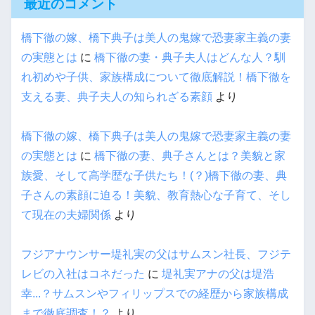
最近のコメント
橋下徹の嫁、橋下典子は美人の鬼嫁で恐妻家主義の妻
の実態とは
に
橋下徹の妻・典子夫人はどんな人？馴
れ初めや子供、家族構成について徹底解説！橋下徹を
支える妻、典子夫人の知られざる素顔
より
橋下徹の嫁、橋下典子は美人の鬼嫁で恐妻家主義の妻
の実態とは
に
橋下徹の妻、典子さんとは？美貌と家
族愛、そして高学歴な子供たち！(？)橋下徹の妻、典
子さんの素顔に迫る！美貌、教育熱心な子育て、そし
て現在の夫婦関係
より
フジアナウンサー堤礼実の父はサムスン社長、フジテ
レビの入社はコネだった
に
堤礼実アナの父は堤浩
幸...？サムスンやフィリップスでの経歴から家族構成
まで徹底調査！？
より