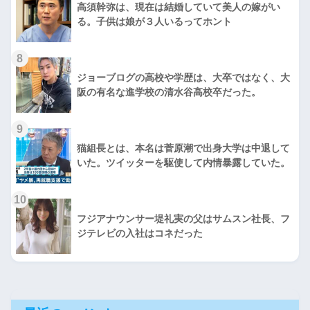
高須幹弥は、現在は結婚していて美人の嫁がい
る。子供は娘が３人いるってホント
8
ジョーブログの高校や学歴は、大卒ではなく、大
阪の有名な進学校の清水谷高校卒だった。
9
猫組長とは、本名は菅原潮で出身大学は中退して
いた。ツイッターを駆使して内情暴露していた。
10
フジアナウンサー堤礼実の父はサムスン社長、フ
ジテレビの入社はコネだった