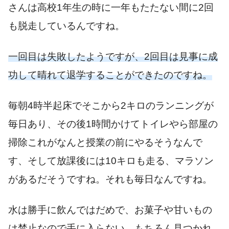
さんは高校
1
年生の時に一年もたたない間に
2
回
も脱走しているんですね。
一回目は失敗したようですが、
2
回目は見事に成
功して晴れて退学することができたのですね。
毎朝
4
時半起床でそこから
2
キロのランニングが
毎日あり、その後
1
時間かけてトイレやら部屋の
掃除これがなんと授業の前
にやるそうなんで
す、そして放課後には
10
キロも走る、マラソン
があるだそうですね。それも毎日なんですね。
水は勝手に飲んではだめで、お菓子や甘いもの
は禁止なので手に入らない、もちろん見つかれ