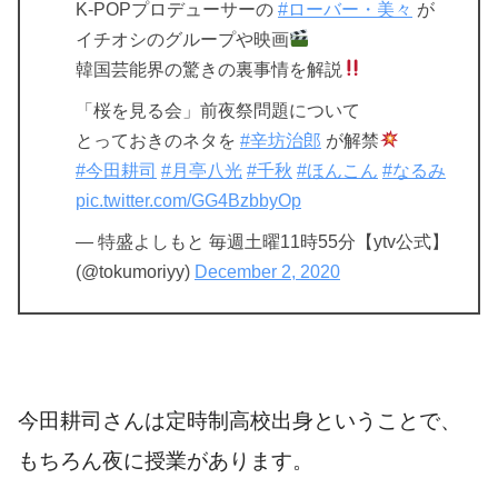
K-POPプロデューサーの
#ローバー・美々
が
イチオシのグループや映画
韓国芸能界の驚きの裏事情を解説
「桜を見る会」前夜祭問題について
とっておきのネタを
#辛坊治郎
が解禁
#今田耕司
#月亭八光
#千秋
#ほんこん
#なるみ
pic.twitter.com/GG4BzbbyOp
— 特盛よしもと 毎週土曜11時55分【ytv公式】
(@tokumoriyy)
December 2, 2020
今田耕司さんは定時制高校出身ということで、
もちろん夜に授業があります。