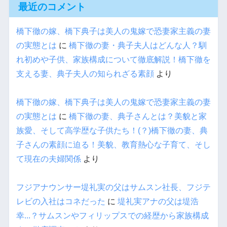
最近のコメント
橋下徹の嫁、橋下典子は美人の鬼嫁で恐妻家主義の妻
の実態とは
に
橋下徹の妻・典子夫人はどんな人？馴
れ初めや子供、家族構成について徹底解説！橋下徹を
支える妻、典子夫人の知られざる素顔
より
橋下徹の嫁、橋下典子は美人の鬼嫁で恐妻家主義の妻
の実態とは
に
橋下徹の妻、典子さんとは？美貌と家
族愛、そして高学歴な子供たち！(？)橋下徹の妻、典
子さんの素顔に迫る！美貌、教育熱心な子育て、そし
て現在の夫婦関係
より
フジアナウンサー堤礼実の父はサムスン社長、フジテ
レビの入社はコネだった
に
堤礼実アナの父は堤浩
幸...？サムスンやフィリップスでの経歴から家族構成