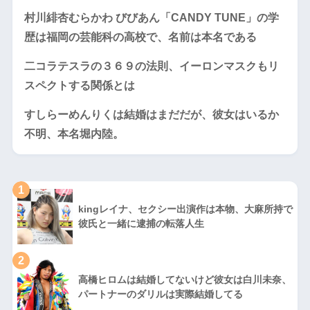
村川緋杏むらかわ びびあん「CANDY TUNE」の学
歴は福岡の芸能科の高校で、名前は本名である
二コラテスラの３６９の法則、イーロンマスクもリ
スペクトする関係とは
すしらーめんりくは結婚はまだだが、彼女はいるか
不明、本名堀内陸。
1
kingレイナ、セクシー出演作は本物、大麻所持で
彼氏と一緒に逮捕の転落人生
2
高橋ヒロムは結婚してないけど彼女は白川未奈、
パートナーのダリルは実際結婚してる