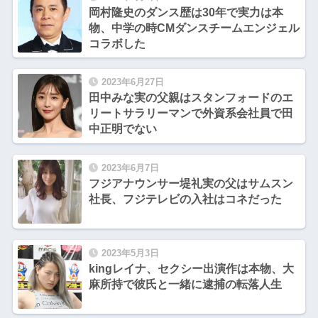
岡村隆史のダンス歴は30年で実力は本
物、中学の時CMダンスチームエンジェル
コラボした
2023年6月27日
田中みな実の父親はスタンフォードのエ
リートサラリーマンで外資系会社員で田
中正明でない
2023年6月7日
フジアナウンサー堤礼実の父はサムスン
社長、フジテレビの入社はコネだった
2023年5月3日
kingレイナ、セクシー出演作は本物、大
麻所持で彼氏と一緒に逮捕の転落人生