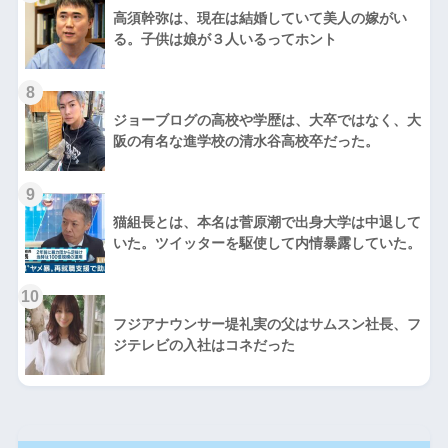
高須幹弥は、現在は結婚していて美人の嫁がい
る。子供は娘が３人いるってホント
8
ジョーブログの高校や学歴は、大卒ではなく、大
阪の有名な進学校の清水谷高校卒だった。
9
猫組長とは、本名は菅原潮で出身大学は中退して
いた。ツイッターを駆使して内情暴露していた。
10
フジアナウンサー堤礼実の父はサムスン社長、フ
ジテレビの入社はコネだった